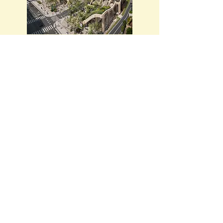
麻布台ヒルズ
​●東京国際空港国際線旅客ターミナルビル等
再増改築工事
​●明治神宮宝物展示施設
​●勝どき東地区市街地再開発
​●東急歌舞伎タワー（新宿区歌舞伎町）
​●虎ノ門四丁目森トラストビル
​●潮見旧渋沢邸移築工事
​●東急祐天寺駅ビル建替
​●虎ノ門・麻布台地区市街地再開発事業（麻
布台ヒルズ）
​●日本橋一丁目中地区再開発
​●品川駅北周辺地区開発計画
​●東京駅前八重洲一丁目市街地再開発
​●常盤橋再開発新築（トーチタワー）
​●池袋駅西口プロジェクト新築工事
​●豊海地区第一種市街地再開発事業施設建