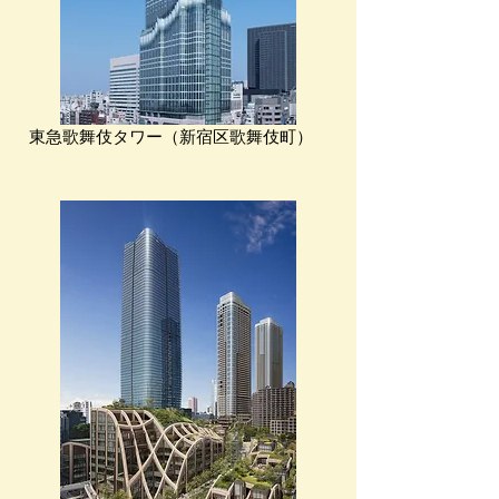
​東急歌舞伎タワー（新宿区歌舞伎町）