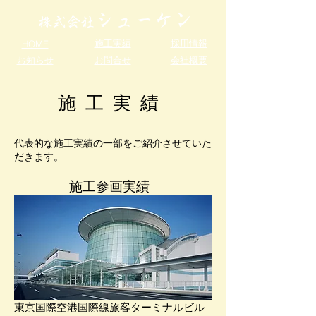
シューケン
株式会社
施工実績
採用情報
HOME
お知らせ
お問合せ
会社概要
施 工 実 績
​代表的な施工実績の一部をご紹介させていた
だきます。
施工参画実績
東京国際空港国際線旅客ターミナルビル