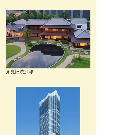
​潮見旧渋沢邸