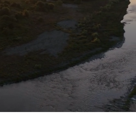
​主体的 鳶・土