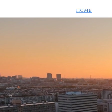
EN
HOME
施